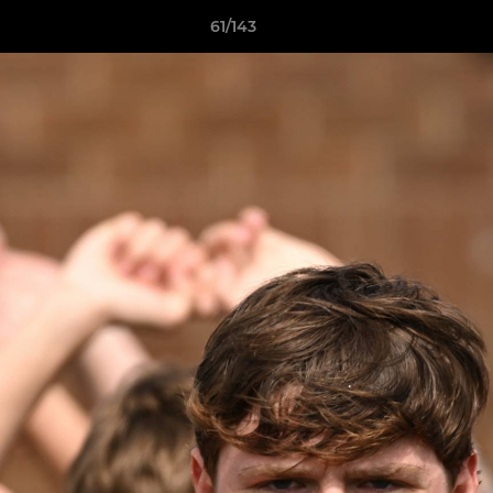
61/143